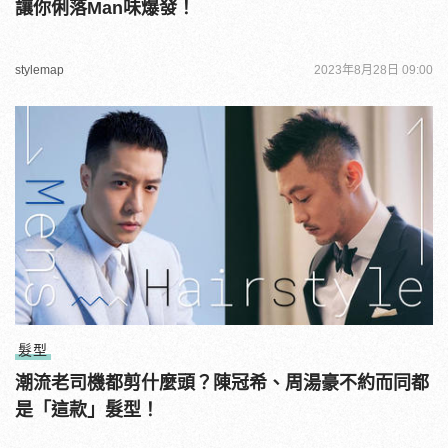
讓你俐落Man味爆發！
stylemap
2023年8月28日 09:00
髮型
潮流老司機都剪什麼頭？陳冠希、周湯豪不約而同都
是「這款」髮型！