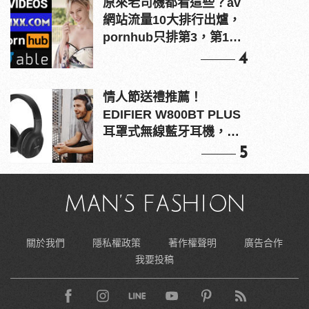
原來老司機都看這些？av
網站流量10大排行出爐，
pornhub只排第3，第1名
竟是他？
4
情人節送禮推薦！
EDIFIER W800BT PLUS
耳罩式無線藍牙耳機，在
耳邊傾訴甜言蜜語
5
關於我們
隱私權政策
著作權聲明
廣告合作
我要投稿