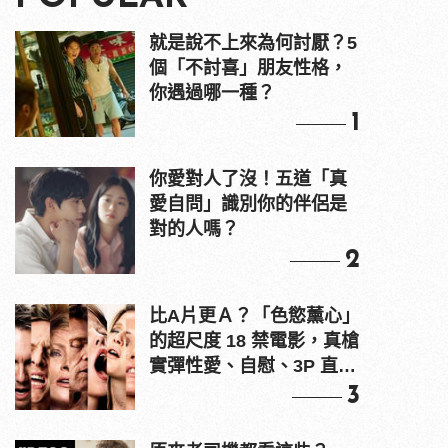
就是說不上來為何討厭？5
個「不討喜」朋友性格，
你遇過哪一種？
1
你愛對人了沒！五道「真
愛自問」識別你的伴侶是
對的人嗎？
2
比A片更Ａ？「色慾薰心」
的超尺度 18 禁電影，真槍
實彈性愛、自慰、3P 直接
上！
3