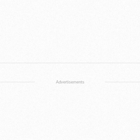
Advertisements