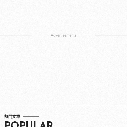
Advertisements
熱門文章
POPULAR