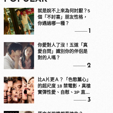
就是說不上來為何討厭？5
個「不討喜」朋友性格，
你遇過哪一種？
1
你愛對人了沒！五道「真
愛自問」識別你的伴侶是
對的人嗎？
2
比A片更Ａ？「色慾薰心」
的超尺度 18 禁電影，真槍
實彈性愛、自慰、3P 直接
上！
3