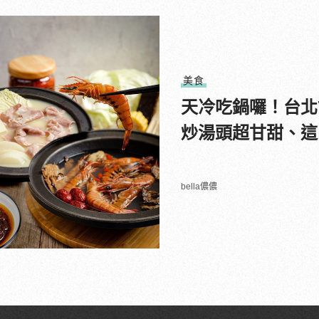
美食
天冷吃鍋囉！台北
炒湯頭超甘甜、這
bella儂儂