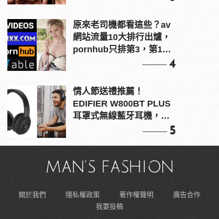
原來老司機都看這些？av
網站流量10大排行出爐，
pornhub只排第3，第1名
竟是他？
4
情人節送禮推薦！
EDIFIER W800BT PLUS
耳罩式無線藍牙耳機，在
耳邊傾訴甜言蜜語
5
關於我們
隱私權政策
著作權聲明
廣告合作
我要投稿