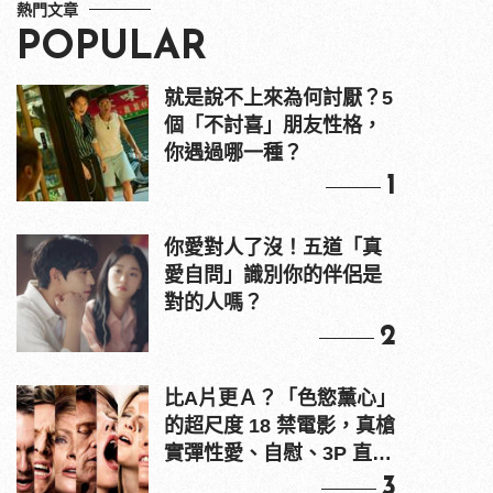
熱門文章
POPULAR
就是說不上來為何討厭？5
個「不討喜」朋友性格，
你遇過哪一種？
1
你愛對人了沒！五道「真
愛自問」識別你的伴侶是
對的人嗎？
2
比A片更Ａ？「色慾薰心」
的超尺度 18 禁電影，真槍
實彈性愛、自慰、3P 直接
上！
3