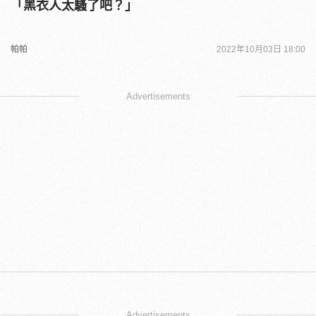
「黑衣人太騷了吧？」
帕帕
2022年10月03日 18:00
Advertisements
Advertisements