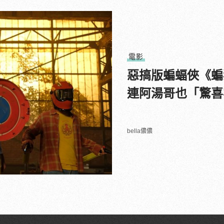
電影
惡搞版蝙蝠俠《蝙
連阿湯哥也「驚喜
bella儂儂