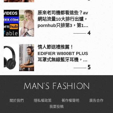
原來老司機都看這些？av
網站流量10大排行出爐，
pornhub只排第3，第1名
竟是他？
4
情人節送禮推薦！
EDIFIER W800BT PLUS
耳罩式無線藍牙耳機，在
耳邊傾訴甜言蜜語
5
關於我們
隱私權政策
著作權聲明
廣告合作
我要投稿