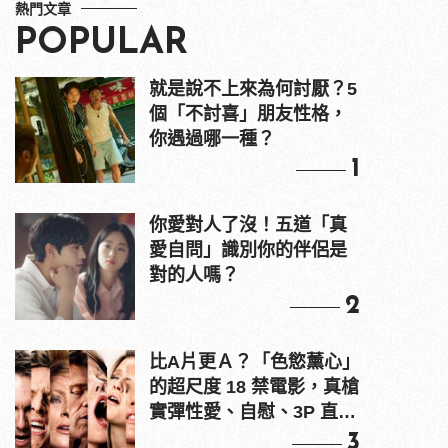
熱門文章
POPULAR
就是說不上來為何討厭？5
個「不討喜」朋友性格，
你遇過哪一種？
1
你愛對人了沒！五道「真
愛自問」識別你的伴侶是
對的人嗎？
2
比A片更Ａ？「色慾薰心」
的超尺度 18 禁電影，真槍
實彈性愛、自慰、3P 直接
上！
3