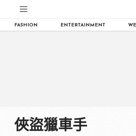
FASHION
ENTERTAINMENT
WE
俠盜獵車手