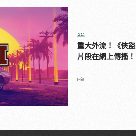
3C
重大外流！《俠盜
片段在網上傳播！
阿諦