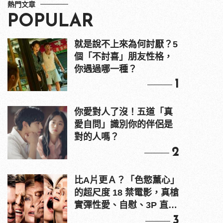
熱門文章
POPULAR
就是說不上來為何討厭？5
個「不討喜」朋友性格，
你遇過哪一種？
1
你愛對人了沒！五道「真
愛自問」識別你的伴侶是
對的人嗎？
2
比A片更Ａ？「色慾薰心」
的超尺度 18 禁電影，真槍
實彈性愛、自慰、3P 直接
上！
3