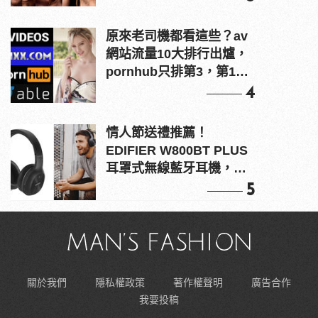
原來老司機都看這些？av
網站流量10大排行出爐，
pornhub只排第3，第1名
竟是他？
4
情人節送禮推薦！
EDIFIER W800BT PLUS
耳罩式無線藍牙耳機，在
耳邊傾訴甜言蜜語
5
關於我們
隱私權政策
著作權聲明
廣告合作
我要投稿