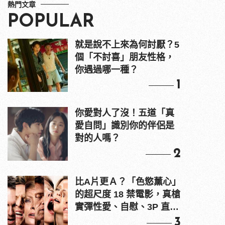
熱門文章
POPULAR
就是說不上來為何討厭？5
個「不討喜」朋友性格，
你遇過哪一種？
1
你愛對人了沒！五道「真
愛自問」識別你的伴侶是
對的人嗎？
2
比A片更Ａ？「色慾薰心」
的超尺度 18 禁電影，真槍
實彈性愛、自慰、3P 直接
上！
3