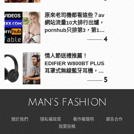
原來老司機都看這些？av
網站流量10大排行出爐，
pornhub只排第3，第1名
竟是他？
4
情人節送禮推薦！
EDIFIER W800BT PLUS
耳罩式無線藍牙耳機，在
耳邊傾訴甜言蜜語
5
關於我們
隱私權政策
著作權聲明
廣告合作
我要投稿