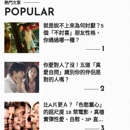
熱門文章
POPULAR
就是說不上來為何討厭？5
個「不討喜」朋友性格，
你遇過哪一種？
1
你愛對人了沒！五道「真
愛自問」識別你的伴侶是
對的人嗎？
2
比A片更Ａ？「色慾薰心」
的超尺度 18 禁電影，真槍
實彈性愛、自慰、3P 直接
上！
3