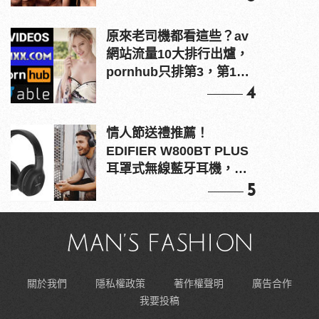
原來老司機都看這些？av
網站流量10大排行出爐，
pornhub只排第3，第1名
竟是他？
4
情人節送禮推薦！
EDIFIER W800BT PLUS
耳罩式無線藍牙耳機，在
耳邊傾訴甜言蜜語
5
關於我們
隱私權政策
著作權聲明
廣告合作
我要投稿