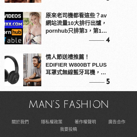
原來老司機都看這些？av
網站流量10大排行出爐，
pornhub只排第3，第1名
竟是他？
4
情人節送禮推薦！
EDIFIER W800BT PLUS
耳罩式無線藍牙耳機，在
耳邊傾訴甜言蜜語
5
關於我們
隱私權政策
著作權聲明
廣告合作
我要投稿