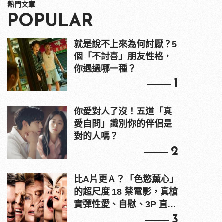
熱門文章
POPULAR
就是說不上來為何討厭？5
個「不討喜」朋友性格，
你遇過哪一種？
1
你愛對人了沒！五道「真
愛自問」識別你的伴侶是
對的人嗎？
2
比A片更Ａ？「色慾薰心」
的超尺度 18 禁電影，真槍
實彈性愛、自慰、3P 直接
上！
3