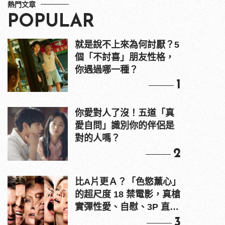
熱門文章
POPULAR
就是說不上來為何討厭？5
個「不討喜」朋友性格，
你遇過哪一種？
1
你愛對人了沒！五道「真
愛自問」識別你的伴侶是
對的人嗎？
2
比A片更Ａ？「色慾薰心」
的超尺度 18 禁電影，真槍
實彈性愛、自慰、3P 直接
上！
3