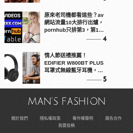
原來老司機都看這些？av
網站流量10大排行出爐，
pornhub只排第3，第1名
竟是他？
4
情人節送禮推薦！
EDIFIER W800BT PLUS
耳罩式無線藍牙耳機，在
耳邊傾訴甜言蜜語
5
關於我們
隱私權政策
著作權聲明
廣告合作
我要投稿