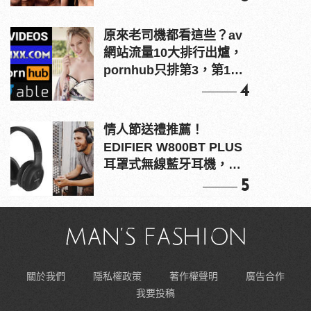
原來老司機都看這些？av
網站流量10大排行出爐，
pornhub只排第3，第1名
竟是他？
4
情人節送禮推薦！
EDIFIER W800BT PLUS
耳罩式無線藍牙耳機，在
耳邊傾訴甜言蜜語
5
關於我們
隱私權政策
著作權聲明
廣告合作
我要投稿