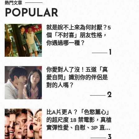
熱門文章
POPULAR
就是說不上來為何討厭？5
個「不討喜」朋友性格，
你遇過哪一種？
1
你愛對人了沒！五道「真
愛自問」識別你的伴侶是
對的人嗎？
2
比A片更Ａ？「色慾薰心」
的超尺度 18 禁電影，真槍
實彈性愛、自慰、3P 直接
上！
3