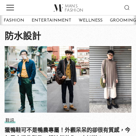
FASHION
ENTERTAINMENT
WELLNESS
GROOMING
防水設計
鞋訊
獵鴨鞋可不是鴨農專屬！外觀呆呆的卻很有質感，今