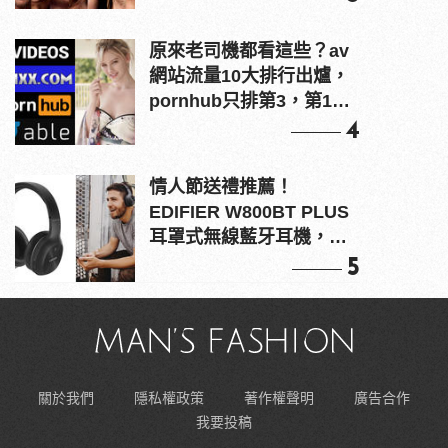
原來老司機都看這些？av
網站流量10大排行出爐，
pornhub只排第3，第1名
竟是他？
4
情人節送禮推薦！
EDIFIER W800BT PLUS
耳罩式無線藍牙耳機，在
耳邊傾訴甜言蜜語
5
關於我們
隱私權政策
著作權聲明
廣告合作
我要投稿