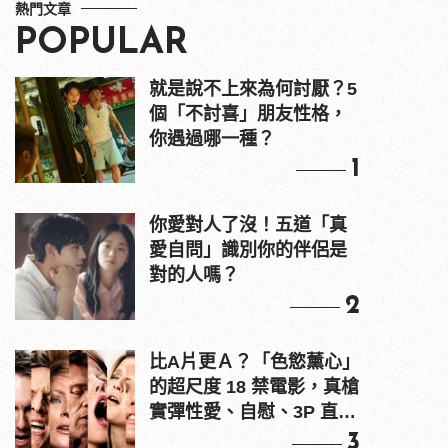
熱門文章
POPULAR
就是說不上來為何討厭？5
個「不討喜」朋友性格，
你遇過哪一種？
1
你愛對人了沒！五道「真
愛自問」識別你的伴侶是
對的人嗎？
2
比A片更Ａ？「色慾薰心」
的超尺度 18 禁電影，真槍
實彈性愛、自慰、3P 直接
上！
3