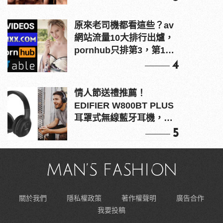
原來老司機都看這些？av
網站流量10大排行出爐，
pornhub只排第3，第1名
竟是他？
4
情人節送禮推薦！
EDIFIER W800BT PLUS
耳罩式無線藍牙耳機，在
耳邊傾訴甜言蜜語
5
關於我們
隱私權政策
著作權聲明
廣告合作
我要投稿