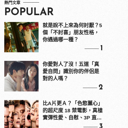
熱門文章
POPULAR
就是說不上來為何討厭？5
個「不討喜」朋友性格，
你遇過哪一種？
1
你愛對人了沒！五道「真
愛自問」識別你的伴侶是
對的人嗎？
2
比A片更Ａ？「色慾薰心」
的超尺度 18 禁電影，真槍
實彈性愛、自慰、3P 直接
上！
3