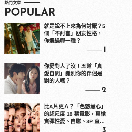
熱門文章
POPULAR
就是說不上來為何討厭？5
個「不討喜」朋友性格，
你遇過哪一種？
1
你愛對人了沒！五道「真
愛自問」識別你的伴侶是
對的人嗎？
2
比A片更Ａ？「色慾薰心」
的超尺度 18 禁電影，真槍
實彈性愛、自慰、3P 直接
上！
3