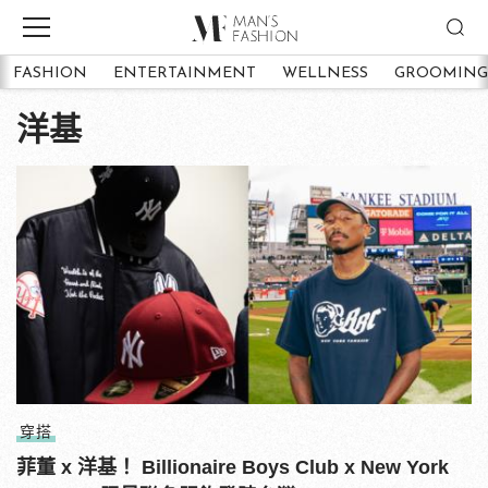
FASHION
ENTERTAINMENT
WELLNESS
GROOMING
洋基
穿搭
菲董 x 洋基！ Billionaire Boys Club x New York