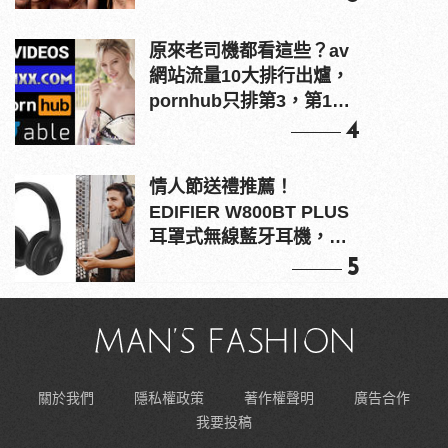
原來老司機都看這些？av
網站流量10大排行出爐，
pornhub只排第3，第1名
竟是他？
4
情人節送禮推薦！
EDIFIER W800BT PLUS
耳罩式無線藍牙耳機，在
耳邊傾訴甜言蜜語
5
關於我們
隱私權政策
著作權聲明
廣告合作
我要投稿