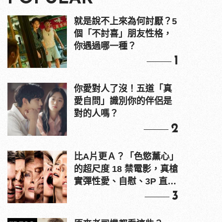
就是說不上來為何討厭？5
個「不討喜」朋友性格，
你遇過哪一種？
1
你愛對人了沒！五道「真
愛自問」識別你的伴侶是
對的人嗎？
2
比A片更Ａ？「色慾薰心」
的超尺度 18 禁電影，真槍
實彈性愛、自慰、3P 直接
上！
3