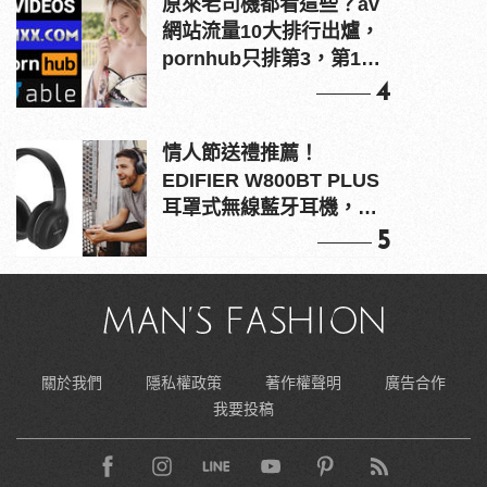
原來老司機都看這些？av
網站流量10大排行出爐，
pornhub只排第3，第1名
竟是他？
4
情人節送禮推薦！
EDIFIER W800BT PLUS
耳罩式無線藍牙耳機，在
耳邊傾訴甜言蜜語
5
關於我們
隱私權政策
著作權聲明
廣告合作
我要投稿