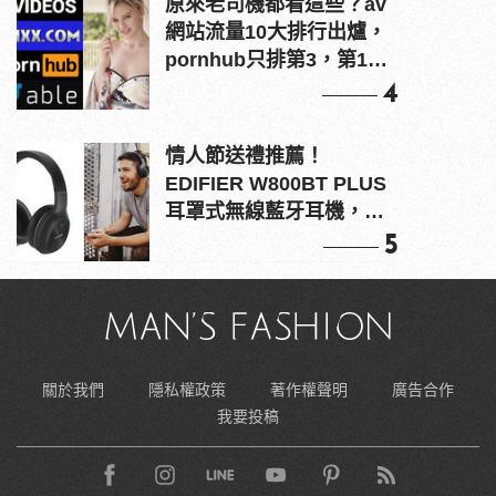
原來老司機都看這些？av
網站流量10大排行出爐，
pornhub只排第3，第1名
竟是他？
4
情人節送禮推薦！
EDIFIER W800BT PLUS
耳罩式無線藍牙耳機，在
耳邊傾訴甜言蜜語
5
關於我們
隱私權政策
著作權聲明
廣告合作
我要投稿