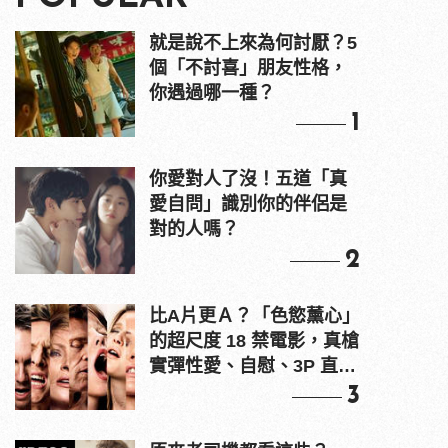
就是說不上來為何討厭？5
個「不討喜」朋友性格，
你遇過哪一種？
1
你愛對人了沒！五道「真
愛自問」識別你的伴侶是
對的人嗎？
2
比A片更Ａ？「色慾薰心」
的超尺度 18 禁電影，真槍
實彈性愛、自慰、3P 直接
上！
3