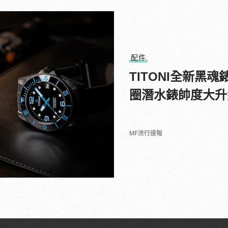
配件
TITONI全新黑魂錶款
圈潛水錶帥度大升
MF流行速報