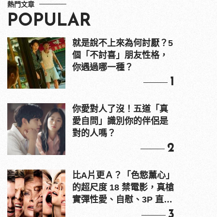
熱門文章
POPULAR
就是說不上來為何討厭？5
個「不討喜」朋友性格，
你遇過哪一種？
1
你愛對人了沒！五道「真
愛自問」識別你的伴侶是
對的人嗎？
2
比A片更Ａ？「色慾薰心」
的超尺度 18 禁電影，真槍
實彈性愛、自慰、3P 直接
上！
3