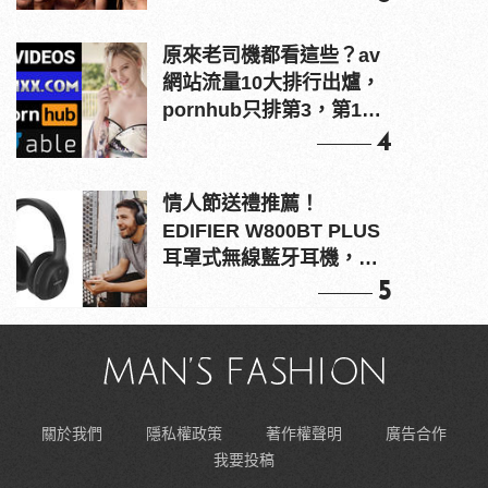
原來老司機都看這些？av
網站流量10大排行出爐，
pornhub只排第3，第1名
竟是他？
4
情人節送禮推薦！
EDIFIER W800BT PLUS
耳罩式無線藍牙耳機，在
耳邊傾訴甜言蜜語
5
關於我們
隱私權政策
著作權聲明
廣告合作
我要投稿