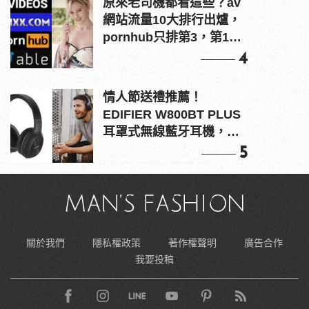
原來老司機都看這些？av
網站流量10大排行出爐，
pornhub只排第3，第1名
竟是他？
4
情人節送禮推薦！
EDIFIER W800BT PLUS
耳罩式無線藍牙耳機，在
耳邊傾訴甜言蜜語
5
關於我們
隱私權政策
著作權聲明
廣告合作
我要投稿