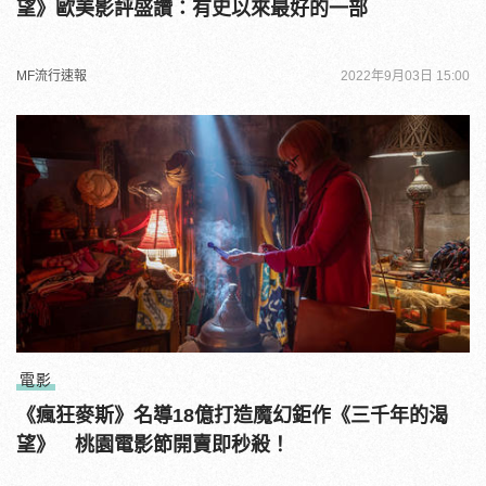
望》歐美影評盛讚：有史以來最好的一部
MF流行速報
2022年9月03日 15:00
電影
《瘋狂麥斯》名導18億打造魔幻鉅作《三千年的渴
望》 桃園電影節開賣即秒殺！