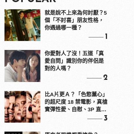
就是說不上來為何討厭？5
個「不討喜」朋友性格，
你遇過哪一種？
1
你愛對人了沒！五道「真
愛自問」識別你的伴侶是
對的人嗎？
2
比A片更Ａ？「色慾薰心」
的超尺度 18 禁電影，真槍
實彈性愛、自慰、3P 直接
上！
3