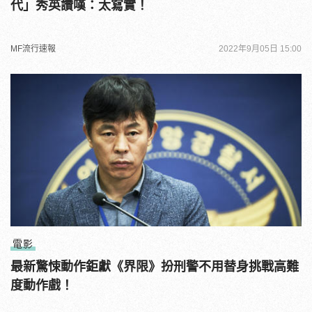
代」秀英讚嘆：太寫實！
MF流行速報
2022年9月05日 15:00
電影
最新驚悚動作鉅獻《界限》扮刑警不用替身挑戰高難
度動作戲！