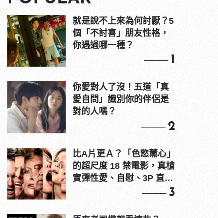
就是說不上來為何討厭？5
個「不討喜」朋友性格，
你遇過哪一種？
1
你愛對人了沒！五道「真
愛自問」識別你的伴侶是
對的人嗎？
2
比A片更Ａ？「色慾薰心」
的超尺度 18 禁電影，真槍
實彈性愛、自慰、3P 直接
上！
3