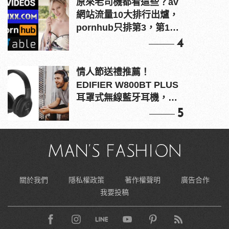
原來老司機都看這些？av
網站流量10大排行出爐，
pornhub只排第3，第1名
竟是他？
4
情人節送禮推薦！
EDIFIER W800BT PLUS
耳罩式無線藍牙耳機，在
耳邊傾訴甜言蜜語
5
關於我們
隱私權政策
著作權聲明
廣告合作
我要投稿