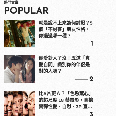
熱門文章
POPULAR
就是說不上來為何討厭？5
個「不討喜」朋友性格，
你遇過哪一種？
1
你愛對人了沒！五道「真
愛自問」識別你的伴侶是
對的人嗎？
2
比A片更Ａ？「色慾薰心」
的超尺度 18 禁電影，真槍
實彈性愛、自慰、3P 直接
上！
3