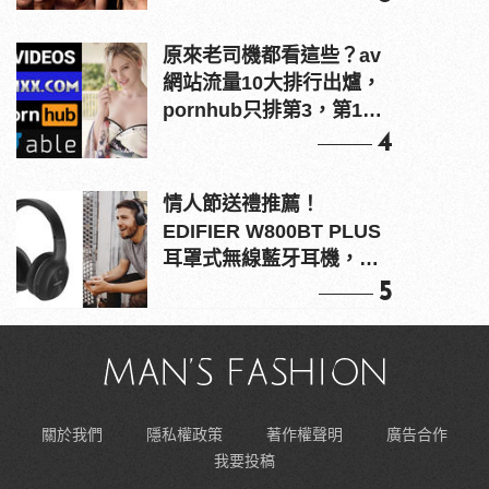
原來老司機都看這些？av
網站流量10大排行出爐，
pornhub只排第3，第1名
竟是他？
4
情人節送禮推薦！
EDIFIER W800BT PLUS
耳罩式無線藍牙耳機，在
耳邊傾訴甜言蜜語
5
關於我們
隱私權政策
著作權聲明
廣告合作
我要投稿