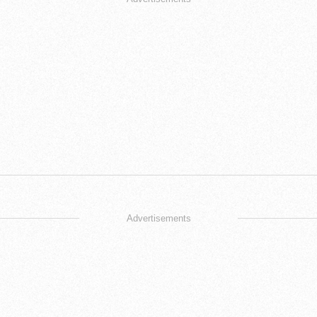
Advertisements