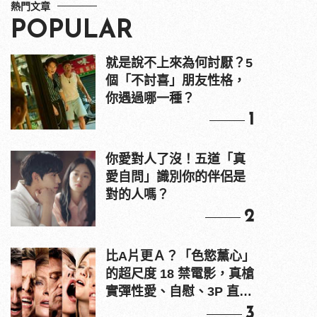
熱門文章
POPULAR
就是說不上來為何討厭？5
個「不討喜」朋友性格，
你遇過哪一種？
1
你愛對人了沒！五道「真
愛自問」識別你的伴侶是
對的人嗎？
2
比A片更Ａ？「色慾薰心」
的超尺度 18 禁電影，真槍
實彈性愛、自慰、3P 直接
上！
3