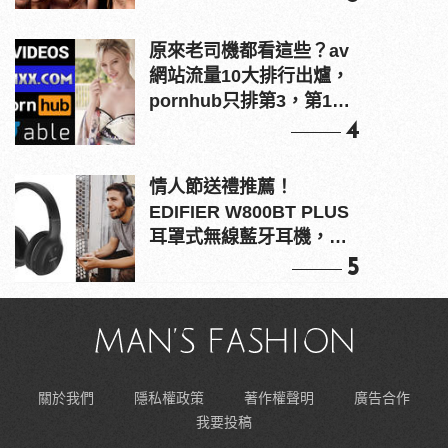
原來老司機都看這些？av
網站流量10大排行出爐，
pornhub只排第3，第1名
竟是他？
4
情人節送禮推薦！
EDIFIER W800BT PLUS
耳罩式無線藍牙耳機，在
耳邊傾訴甜言蜜語
5
關於我們
隱私權政策
著作權聲明
廣告合作
我要投稿