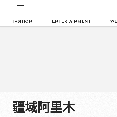
FASHION
ENTERTAINMENT
WE
疆域阿里木