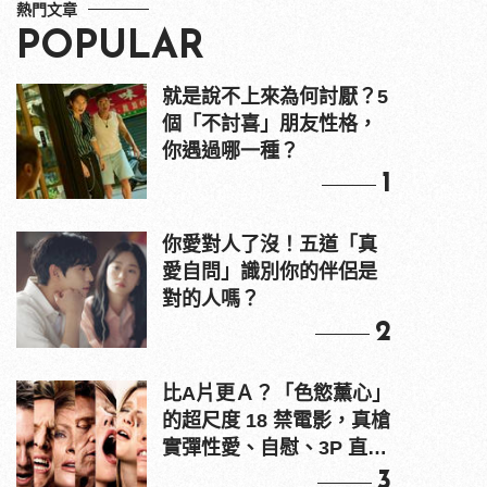
熱門文章
POPULAR
就是說不上來為何討厭？5
個「不討喜」朋友性格，
你遇過哪一種？
1
你愛對人了沒！五道「真
愛自問」識別你的伴侶是
對的人嗎？
2
比A片更Ａ？「色慾薰心」
的超尺度 18 禁電影，真槍
實彈性愛、自慰、3P 直接
上！
3