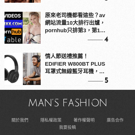
原來老司機都看這些？av
網站流量10大排行出爐，
pornhub只排第3，第1名
竟是他？
4
情人節送禮推薦！
EDIFIER W800BT PLUS
耳罩式無線藍牙耳機，在
耳邊傾訴甜言蜜語
5
關於我們
隱私權政策
著作權聲明
廣告合作
我要投稿