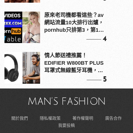
原來老司機都看這些？av
網站流量10大排行出爐，
pornhub只排第3，第1名
竟是他？
4
情人節送禮推薦！
EDIFIER W800BT PLUS
耳罩式無線藍牙耳機，在
耳邊傾訴甜言蜜語
5
關於我們
隱私權政策
著作權聲明
廣告合作
我要投稿