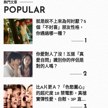
熱門文章
POPULAR
就是說不上來為何討厭？5
個「不討喜」朋友性格，
你遇過哪一種？
1
你愛對人了沒！五道「真
愛自問」識別你的伴侶是
對的人嗎？
2
比A片更Ａ？「色慾薰心」
的超尺度 18 禁電影，真槍
實彈性愛、自慰、3P 直接
上！
3