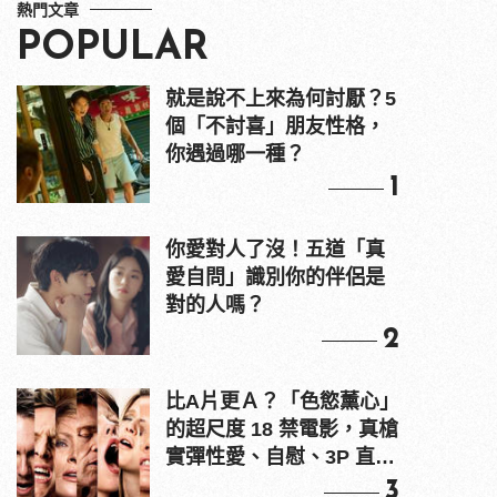
熱門文章
POPULAR
就是說不上來為何討厭？5
個「不討喜」朋友性格，
你遇過哪一種？
1
你愛對人了沒！五道「真
愛自問」識別你的伴侶是
對的人嗎？
2
比A片更Ａ？「色慾薰心」
的超尺度 18 禁電影，真槍
實彈性愛、自慰、3P 直接
上！
3