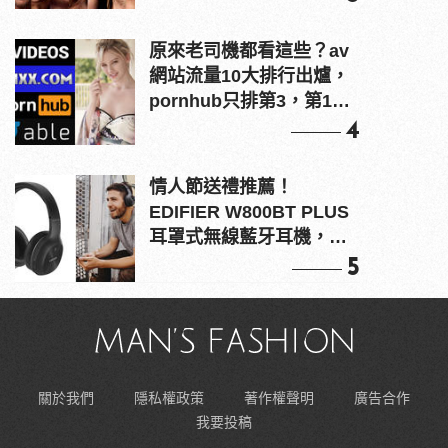
原來老司機都看這些？av
網站流量10大排行出爐，
pornhub只排第3，第1名
竟是他？
4
情人節送禮推薦！
EDIFIER W800BT PLUS
耳罩式無線藍牙耳機，在
耳邊傾訴甜言蜜語
5
關於我們
隱私權政策
著作權聲明
廣告合作
我要投稿