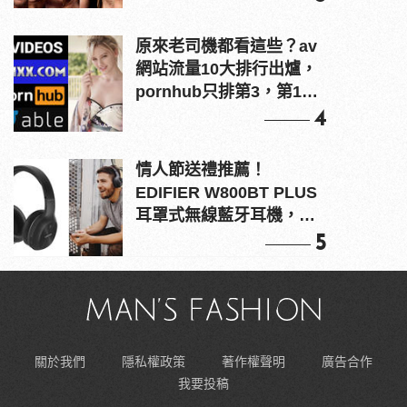
原來老司機都看這些？av
網站流量10大排行出爐，
pornhub只排第3，第1名
竟是他？
4
情人節送禮推薦！
EDIFIER W800BT PLUS
耳罩式無線藍牙耳機，在
耳邊傾訴甜言蜜語
5
關於我們
隱私權政策
著作權聲明
廣告合作
我要投稿