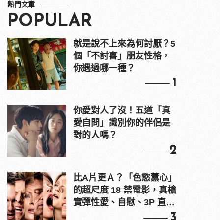
熱門文章
POPULAR
就是說不上來為何討厭？5
個「不討喜」朋友性格，
你遇過哪一種？
1
你愛對人了沒！五道「真
愛自問」識別你的伴侶是
對的人嗎？
2
比A片更Ａ？「色慾薰心」
的超尺度 18 禁電影，真槍
實彈性愛、自慰、3P 直接
上！
3