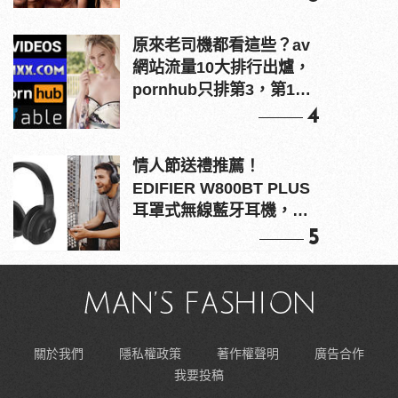
原來老司機都看這些？av
網站流量10大排行出爐，
pornhub只排第3，第1名
竟是他？
4
情人節送禮推薦！
EDIFIER W800BT PLUS
耳罩式無線藍牙耳機，在
耳邊傾訴甜言蜜語
5
關於我們
隱私權政策
著作權聲明
廣告合作
我要投稿