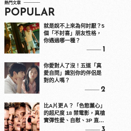
熱門文章
POPULAR
就是說不上來為何討厭？5
個「不討喜」朋友性格，
你遇過哪一種？
1
你愛對人了沒！五道「真
愛自問」識別你的伴侶是
對的人嗎？
2
比A片更Ａ？「色慾薰心」
的超尺度 18 禁電影，真槍
實彈性愛、自慰、3P 直接
上！
3