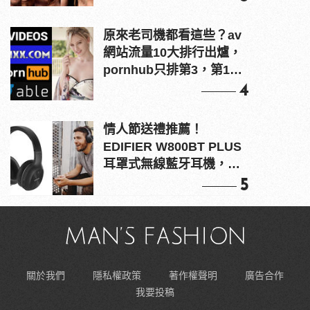
原來老司機都看這些？av
網站流量10大排行出爐，
pornhub只排第3，第1名
竟是他？
4
情人節送禮推薦！
EDIFIER W800BT PLUS
耳罩式無線藍牙耳機，在
耳邊傾訴甜言蜜語
5
關於我們
隱私權政策
著作權聲明
廣告合作
我要投稿