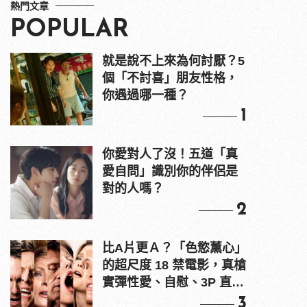
熱門文章
POPULAR
就是說不上來為何討厭？5
個「不討喜」朋友性格，
你遇過哪一種？
1
你愛對人了沒！五道「真
愛自問」識別你的伴侶是
對的人嗎？
2
比A片更Ａ？「色慾薰心」
的超尺度 18 禁電影，真槍
實彈性愛、自慰、3P 直接
上！
3