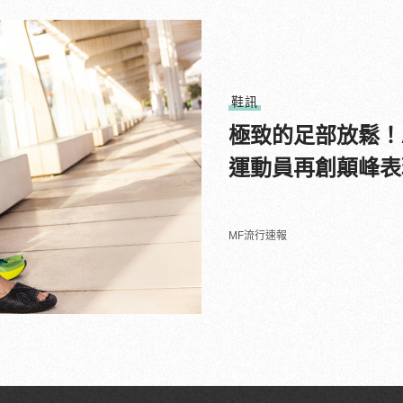
鞋訊
極致的足部放鬆！A
運動員再創顛峰表
MF流行速報