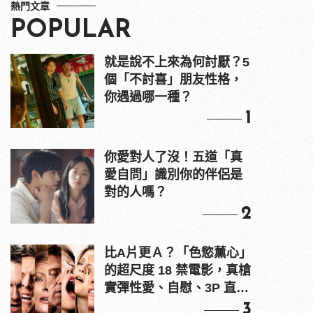
熱門文章
POPULAR
就是說不上來為何討厭？5
個「不討喜」朋友性格，
你遇過哪一種？
1
你愛對人了沒！五道「真
愛自問」識別你的伴侶是
對的人嗎？
2
比A片更Ａ？「色慾薰心」
的超尺度 18 禁電影，真槍
實彈性愛、自慰、3P 直接
上！
3