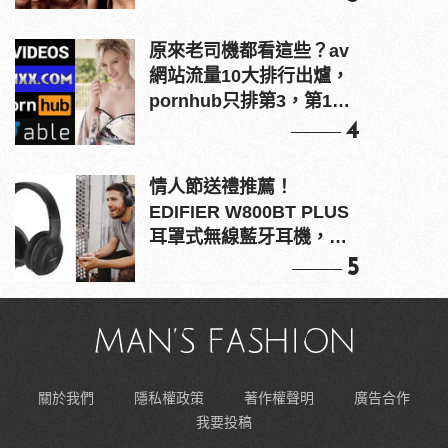
原來老司機都看這些？av
網站流量10大排行出爐，
pornhub只排第3，第1名
竟是他？
4
情人節送禮推薦！
EDIFIER W800BT PLUS
耳罩式無線藍牙耳機，在
耳邊傾訴甜言蜜語
5
關於我們
隱私權政策
著作權聲明
廣告合作
我要投稿