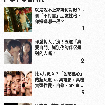
就是說不上來為何討厭？5
個「不討喜」朋友性格，
你遇過哪一種？
1
你愛對人了沒！五道「真
愛自問」識別你的伴侶是
對的人嗎？
2
比A片更Ａ？「色慾薰心」
的超尺度 18 禁電影，真槍
實彈性愛、自慰、3P 直接
上！
3