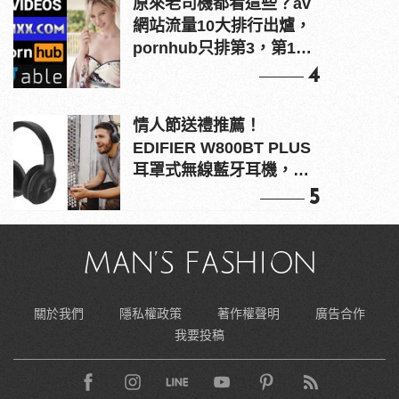
原來老司機都看這些？av
網站流量10大排行出爐，
pornhub只排第3，第1名
竟是他？
4
情人節送禮推薦！
EDIFIER W800BT PLUS
耳罩式無線藍牙耳機，在
耳邊傾訴甜言蜜語
5
關於我們
隱私權政策
著作權聲明
廣告合作
我要投稿