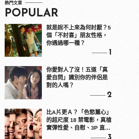
熱門文章
POPULAR
就是說不上來為何討厭？5
個「不討喜」朋友性格，
你遇過哪一種？
1
你愛對人了沒！五道「真
愛自問」識別你的伴侶是
對的人嗎？
2
比A片更Ａ？「色慾薰心」
的超尺度 18 禁電影，真槍
實彈性愛、自慰、3P 直接
上！
3