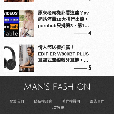
原來老司機都看這些？av
網站流量10大排行出爐，
pornhub只排第3，第1名
竟是他？
4
情人節送禮推薦！
EDIFIER W800BT PLUS
耳罩式無線藍牙耳機，在
耳邊傾訴甜言蜜語
5
關於我們
隱私權政策
著作權聲明
廣告合作
我要投稿