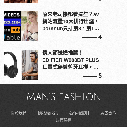
原來老司機都看這些？av
網站流量10大排行出爐，
pornhub只排第3，第1名
竟是他？
4
情人節送禮推薦！
EDIFIER W800BT PLUS
耳罩式無線藍牙耳機，在
耳邊傾訴甜言蜜語
5
關於我們
隱私權政策
著作權聲明
廣告合作
我要投稿