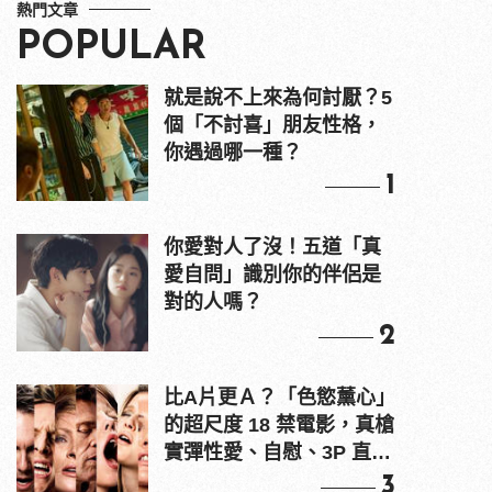
熱門文章
POPULAR
就是說不上來為何討厭？5
個「不討喜」朋友性格，
你遇過哪一種？
1
你愛對人了沒！五道「真
愛自問」識別你的伴侶是
對的人嗎？
2
比A片更Ａ？「色慾薰心」
的超尺度 18 禁電影，真槍
實彈性愛、自慰、3P 直接
上！
3