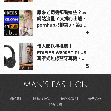
原來老司機都看這些？av
網站流量10大排行出爐，
pornhub只排第3，第1名
竟是他？
4
情人節送禮推薦！
EDIFIER W800BT PLUS
耳罩式無線藍牙耳機，在
耳邊傾訴甜言蜜語
5
關於我們
隱私權政策
著作權聲明
廣告合作
我要投稿