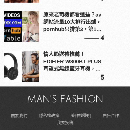
原來老司機都看這些？av
網站流量10大排行出爐，
pornhub只排第3，第1名
竟是他？
4
情人節送禮推薦！
EDIFIER W800BT PLUS
耳罩式無線藍牙耳機，在
耳邊傾訴甜言蜜語
5
關於我們
隱私權政策
著作權聲明
廣告合作
我要投稿