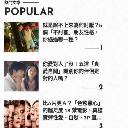
熱門文章
POPULAR
就是說不上來為何討厭？5
個「不討喜」朋友性格，
你遇過哪一種？
1
你愛對人了沒！五道「真
愛自問」識別你的伴侶是
對的人嗎？
2
比A片更Ａ？「色慾薰心」
的超尺度 18 禁電影，真槍
實彈性愛、自慰、3P 直接
上！
3