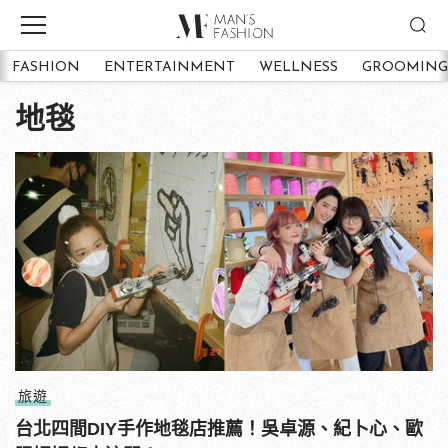
FASHION
ENTERTAINMENT
WELLNESS
GROOMING
地毯
旅遊
台北四間DIY手作地毯店推薦！吳卓源、紀卜心、歐