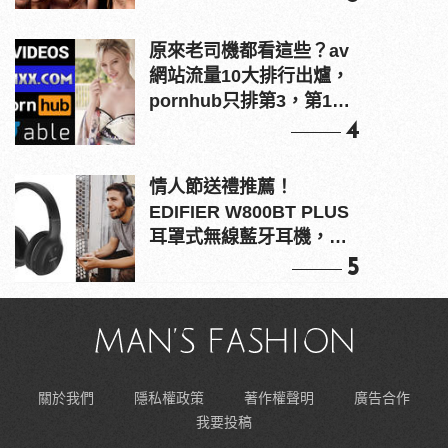
原來老司機都看這些？av
網站流量10大排行出爐，
pornhub只排第3，第1名
竟是他？
4
情人節送禮推薦！
EDIFIER W800BT PLUS
耳罩式無線藍牙耳機，在
耳邊傾訴甜言蜜語
5
關於我們
隱私權政策
著作權聲明
廣告合作
我要投稿