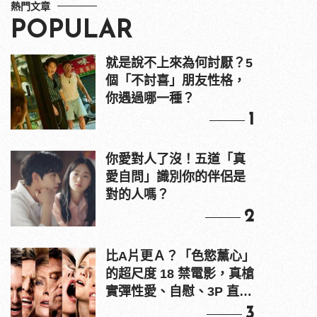
熱門文章
POPULAR
就是說不上來為何討厭？5
個「不討喜」朋友性格，
你遇過哪一種？
1
你愛對人了沒！五道「真
愛自問」識別你的伴侶是
對的人嗎？
2
比A片更Ａ？「色慾薰心」
的超尺度 18 禁電影，真槍
實彈性愛、自慰、3P 直接
上！
3