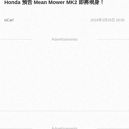
Honda 預告 Mean Mower MK2 即將現身！
isCar!
2018年3月26日 18:00
Advertisements
Advertisements