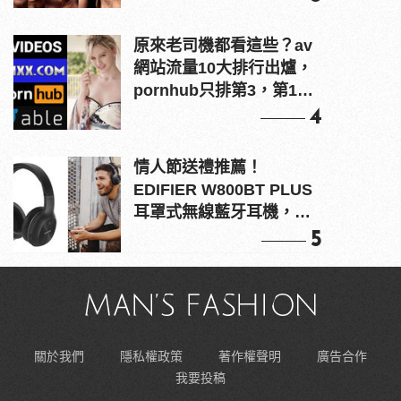
原來老司機都看這些？av
網站流量10大排行出爐，
pornhub只排第3，第1名
竟是他？
4
情人節送禮推薦！
EDIFIER W800BT PLUS
耳罩式無線藍牙耳機，在
耳邊傾訴甜言蜜語
5
關於我們
隱私權政策
著作權聲明
廣告合作
我要投稿