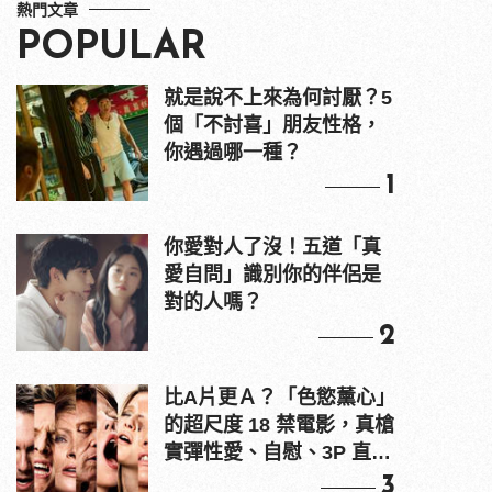
熱門文章
POPULAR
就是說不上來為何討厭？5
個「不討喜」朋友性格，
你遇過哪一種？
1
你愛對人了沒！五道「真
愛自問」識別你的伴侶是
對的人嗎？
2
比A片更Ａ？「色慾薰心」
的超尺度 18 禁電影，真槍
實彈性愛、自慰、3P 直接
上！
3