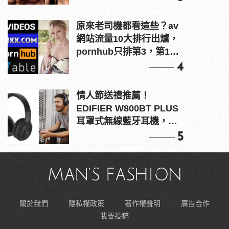
原來老司機都看這些？av
網站流量10大排行出爐，
pornhub只排第3，第1名
竟是他？
4
情人節送禮推薦！
EDIFIER W800BT PLUS
耳罩式無線藍牙耳機，在
耳邊傾訴甜言蜜語
5
關於我們
隱私權政策
著作權聲明
廣告合作
我要投稿