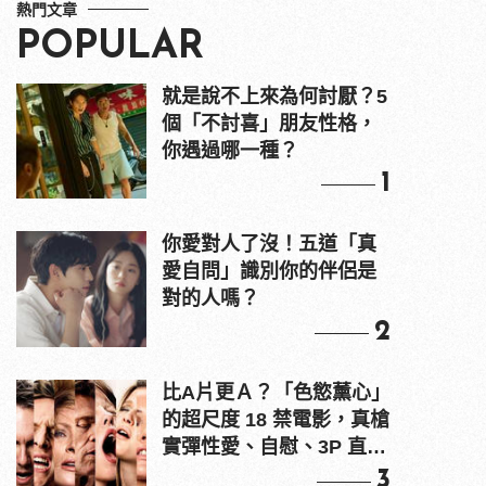
熱門文章
POPULAR
就是說不上來為何討厭？5
個「不討喜」朋友性格，
你遇過哪一種？
1
你愛對人了沒！五道「真
愛自問」識別你的伴侶是
對的人嗎？
2
比A片更Ａ？「色慾薰心」
的超尺度 18 禁電影，真槍
實彈性愛、自慰、3P 直接
上！
3