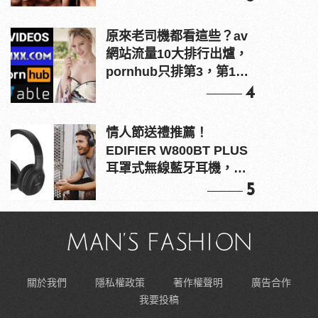
原來老司機都看這些？av
網站流量10大排行出爐，
pornhub只排第3，第1名
竟是他？
4
情人節送禮推薦！
EDIFIER W800BT PLUS
耳罩式無線藍牙耳機，在
耳邊傾訴甜言蜜語
5
關於我們
隱私權政策
著作權聲明
廣告合作
我要投稿