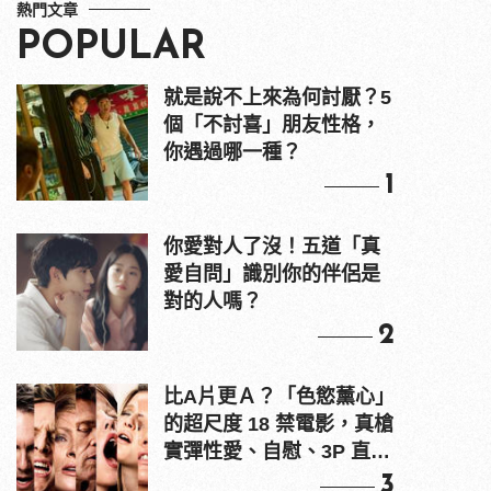
熱門文章
POPULAR
就是說不上來為何討厭？5
個「不討喜」朋友性格，
你遇過哪一種？
1
你愛對人了沒！五道「真
愛自問」識別你的伴侶是
對的人嗎？
2
比A片更Ａ？「色慾薰心」
的超尺度 18 禁電影，真槍
實彈性愛、自慰、3P 直接
上！
3