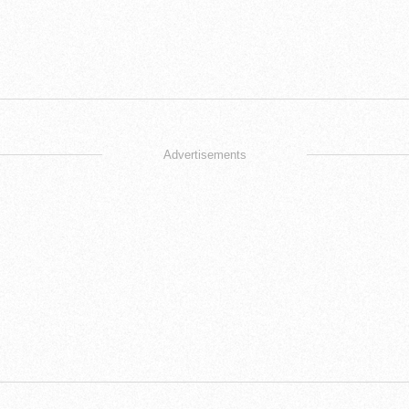
Advertisements