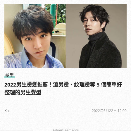
髮型
2022男生燙髮推薦！渣男燙、紋理燙等 5 個簡單好
整理的男生髮型
Kai
2022年6月22日 12:00
Advertisements