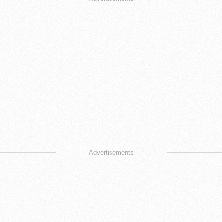
Advertisements