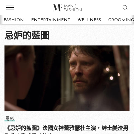
FASHION
ENTERTAINMENT
WELLNESS
GROOMING
忌妒的藍圖
電影
《忌妒的藍圖》法國女神蕾雅瑟杜主演，紳士變渣男