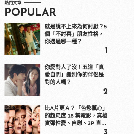
熱門文章
POPULAR
就是說不上來為何討厭？5
個「不討喜」朋友性格，
你遇過哪一種？
1
你愛對人了沒！五道「真
愛自問」識別你的伴侶是
對的人嗎？
2
比A片更Ａ？「色慾薰心」
的超尺度 18 禁電影，真槍
實彈性愛、自慰、3P 直接
上！
3