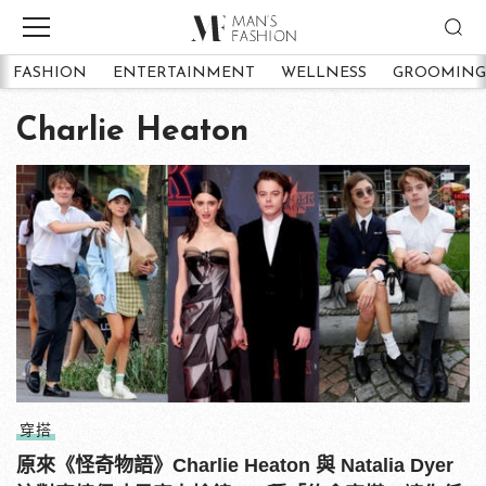
FASHION
ENTERTAINMENT
WELLNESS
GROOMING
Charlie Heaton
穿搭
原來《怪奇物語》Charlie Heaton 與 Natalia Dyer