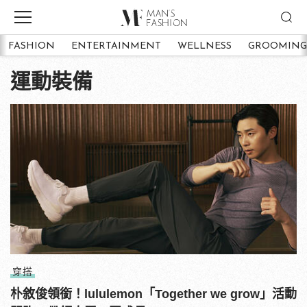
FASHION
ENTERTAINMENT
WELLNESS
GROOMING
運動裝備
穿搭
朴敘俊領銜！lululemon「Together we grow」活動