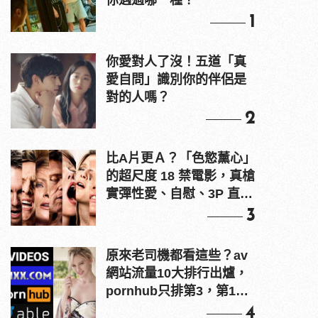
你遇過哪一種？
1
你愛對人了沒！五道「真
愛自問」識別你的伴侶是
對的人嗎？
2
比A片更Ａ？「色慾薰心」
的超尺度 18 禁電影，真槍
實彈性愛、自慰、3P 直接
上！
3
原來老司機都看這些？av
網站流量10大排行出爐，
pornhub只排第3，第1名
竟是他？
4