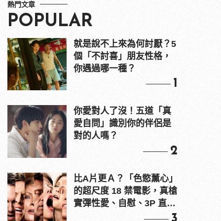
熱門文章
POPULAR
就是說不上來為何討厭？5
個「不討喜」朋友性格，
你遇過哪一種？
1
你愛對人了沒！五道「真
愛自問」識別你的伴侶是
對的人嗎？
2
比A片更Ａ？「色慾薰心」
的超尺度 18 禁電影，真槍
實彈性愛、自慰、3P 直接
上！
3