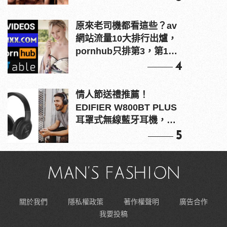
原來老司機都看這些？av
網站流量10大排行出爐，
pornhub只排第3，第1名
竟是他？
4
情人節送禮推薦！
EDIFIER W800BT PLUS
耳罩式無線藍牙耳機，在
耳邊傾訴甜言蜜語
5
關於我們
隱私權政策
著作權聲明
廣告合作
我要投稿